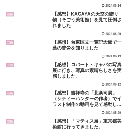
2024.08.14
【感想】KAGAYAの天空の贈り
芸術
物（そごう美術館）を見て圧倒さ
れました
2024.06.29
【感想】台東区立一葉記念館で一
芸術
葉の苦労を知りました
2024.06.19
【感想】ロバート・キャパの写真
芸術
展に行き、写真の素晴らしさを実
感しました。
2024.06.12
【感想】吉祥寺の「北条司展」
芸術
（シティーハンターの作者）でイ
ラスト制作の動画を見て感動しま
した。
2024.05.29
【感想】「マティス展」東京都美
芸術
術館に行ってきました。