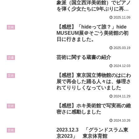
象派（国立西洋美術館）でピアノ
を弾く少女たちに9年ぶりに再会
して感激しました。
2025.11.09
【感想】「hideって誰？」hide
芸術
MUSEUM展＠そごう美術館の初
日に行きました。
2025.03.19
芸術に関する蔵書の紹介
読書
2024.12.03
【感想】東京国立博物館のはにわ
芸術
展で再会した踊る人々は、修理さ
れてりりしくなっていました
2024.11.29
【感想】ホキ美術館で写実画の緻
芸術
密さに感動しました
2024.10.26
2023.12.3 「グランドスラム東
芸術
京2023」 東京体育館