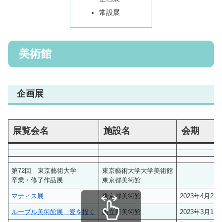
常設展
美術館
企画展
展覧会名
施設名
会期
第72回 東京藝術大学
東京藝術大学大学美術館
卒業・修了作品展
東京都美術館
マティス展
東京都美術館
2023年4月27
ルーブル美術館展 愛を描く
国立新美術館
2023年3月1日