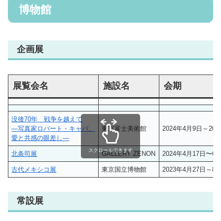
博物館
企画展
展覧会名
施設名
会期
没後70年 戦争を越えて
―写真家ロバート・キャパ、
東京富士美術館
2024年4月9日～202
愛と共感の眼差し―
スクロールできます
北条司展
GALLERY ZENON
2024年4月17日〜6
古代メキシコ展
東京国立博物館
2023年4月27日～8
常設展