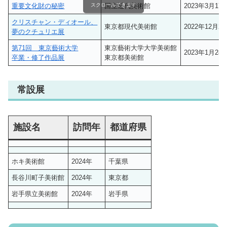
重要文化財の秘密
国立近代美術館
2023年3月17
スクロールできます
クリスチャン・ディオール、
東京都現代美術館
2022年12月2
夢のクチュリエ展
第71回 東京藝術大学
東京藝術大学大学美術館
2023年1月28
卒業・修了作品展
東京都美術館
常設展
施設名
訪問年
都道府県
ホキ美術館
2024年
千葉県
長谷川町子美術館
2024年
東京都
岩手県立美術館
2024年
岩手県