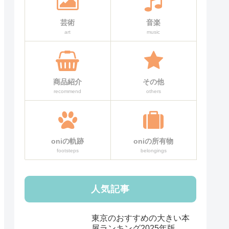
芸術
音楽
art
music
商品紹介
その他
recommend
others
oniの軌跡
oniの所有物
footsteps
belongings
人気記事
東京のおすすめの大きい本
屋ランキング2025年版