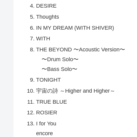
DESIRE
Thoughts
IN MY DREAM (WITH SHIVER)
WITH
THE BEYOND 〜Acoustic Version〜
〜Drum Solo〜
〜Bass Solo〜
TONIGHT
宇宙の詩 ～Higher and Higher～
TRUE BLUE
ROSIER
I for You
encore