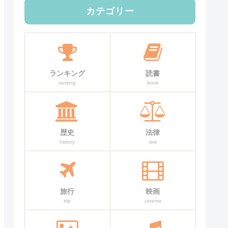
カテゴリー
ランキング
読書
ranking
book
歴史
法律
history
law
旅行
映画
trip
cinema