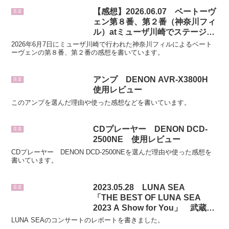
【感想】2026.06.07 ベートーヴ
音楽
ェン第８番、第２番（神奈川フィ
ル）atミューザ川崎でステージ裏
から見る楽しみを知りました。
2026年6月7日にミューザ川崎で行われた神奈川フィルによるベート
ーヴェンの第８番、第２番の感想を書いています。
アンプ DENON AVR-X3800H
音楽
使用レビュー
このアンプを選んだ理由や使った感想などを書いています。
CDプレーヤー DENON DCD-
音楽
2500NE 使用レビュー
CDプレーヤー DENON DCD-2500NEを選んだ理由や使った感想を
書いています。
2023.05.28 LUNA SEA
音楽
「THE BEST OF LUNA SEA
2023 A Show for You」 武蔵野
の森総合スポーツプラザメインア
LUNA SEAのコンサートのレポートを書きました。
リーナ ライブレポート