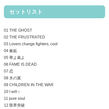
セットリスト
01 THE GHOST
02 THE FRUSTRATED
03 Lovers change fighters, cool
04 嫉妬
05 華よ嵐よ
06 FAME IS DEAD
07 恋
08 氷の翼
09 CHILDREN IN THE WAR
10 I will～
11 pure soul
12 限界突破