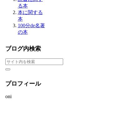
る本
本に関する
本
100分de名著
の本
ブログ内検索
プロフィール
oni