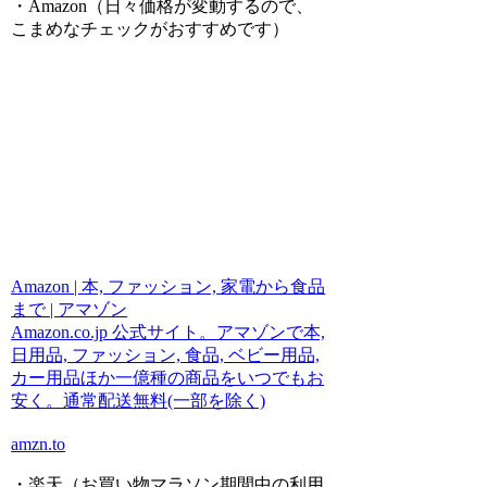
・Amazon（日々価格が変動するので、
こまめなチェックがおすすめです）
Amazon | 本, ファッション, 家電から食品
まで | アマゾン
Amazon.co.jp 公式サイト。アマゾンで本,
日用品, ファッション, 食品, ベビー用品,
カー用品ほか一億種の商品をいつでもお
安く。通常配送無料(一部を除く)
amzn.to
・楽天（お買い物マラソン期間中の利用