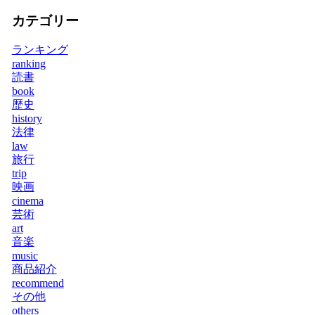
カテゴリー
ランキング
ranking
読書
book
歴史
history
法律
law
旅行
trip
映画
cinema
芸術
art
音楽
music
商品紹介
recommend
その他
others