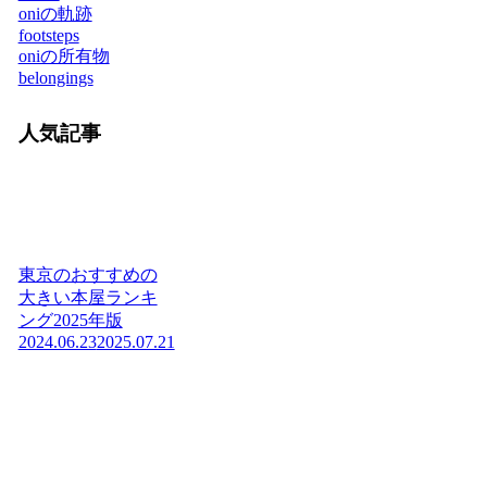
oniの軌跡
footsteps
oniの所有物
belongings
人気記事
東京のおすすめの
大きい本屋ランキ
ング2025年版
2024.06.23
2025.07.21