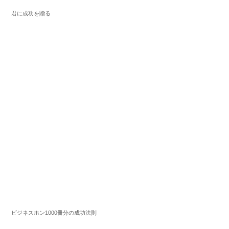
君に成功を贈る
ビジネスホン1000冊分の成功法則