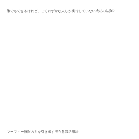
誰でもできるけれど、ごくわずかな人しか実行していない成功の法則2
マーフィー無限の力を引き出す潜在意識活用法