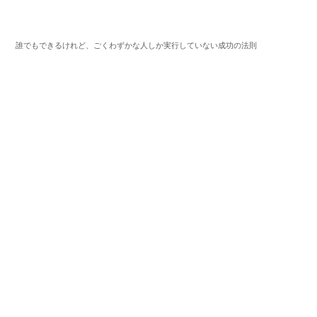
誰でもできるけれど、ごくわずかな人しか実行していない成功の法則