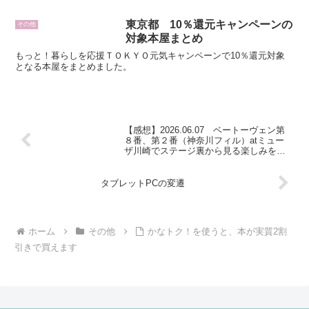
るひとつの事に精魂を傾ける人という意
味で「鬼」という言葉から取りました。
東京都 10％還元キャンペーンの
その他
対象本屋まとめ
もっと！暮らしを応援ＴＯＫＹＯ元気キャンペーンで10％還元対象
となる本屋をまとめました。
【感想】2026.06.07 ベートーヴェン第
８番、第２番（神奈川フィル）atミュー
ザ川崎でステージ裏から見る楽しみを知
りました。
タブレットPCの変遷
ホーム
その他
かなトク！を使うと、本が実質2割
引きで買えます