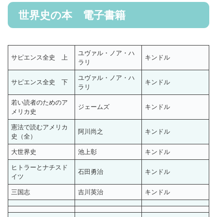
世界史の本 電子書籍
ユヴァル・ノア・ハ
サピエンス全史 上
キンドル
ラリ
ユヴァル・ノア・ハ
サピエンス全史 下
キンドル
ラリ
若い読者のためのア
ジェームズ
キンドル
メリカ史
憲法で読むアメリカ
阿川尚之
キンドル
史（全）
大世界史
池上彰
キンドル
ヒトラーとナチスド
石田勇治
キンドル
イツ
三国志
吉川英治
キンドル