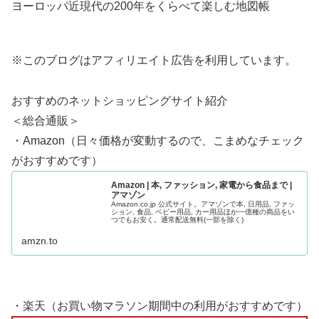
ヨーロッパ近現代の200年をくらべて楽しむ地図帳
※このブログはアフィリエイト広告を利用しています。
おすすめのネットショッピングサイト紹介
＜総合通販＞
・Amazon（日々価格が変動するので、こまめなチェック
がおすすめです）
Amazon | 本, ファッション, 家電から食品まで |
アマゾン
Amazon.co.jp 公式サイト。アマゾンで本, 日用品, ファッ
ション, 食品, ベビー用品, カー用品ほか一億種の商品をい
つでもお安く。通常配送無料(一部を除く)
amzn.to
・楽天（お買い物マラソン期間中の利用がおすすめです）