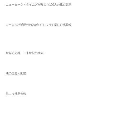
ニューヨーク・タイムズが報じた100人の死亡記事
ヨーロッパ近現代の200年をくらべて楽しむ地図帳
世界史史料 二十世紀の世界Ⅰ
法の歴史大図鑑
第二次世界大戦