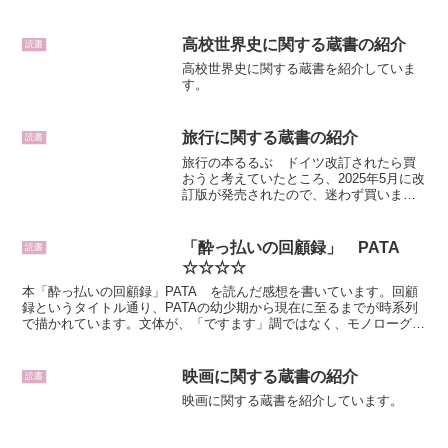
高校世界史に関する蔵書の紹介
読書
高校世界史に関する蔵書を紹介していま
す。
旅行に関する蔵書の紹介
読書
旅行の本るるぶ ドイツ改訂されたら買
おうと考えていたところ、2025年5月に改
訂版が発売されたので、迷わず買いまし
た。大きい地図が付いているので、見や
すいです。まっぷる ドイツ ロマンテ
ィック街道購入検討時点で、るるぶより
「酔っ払いの回顧録」 PATA
読書
も発売日が遅かった...
☆☆☆☆
本「酔っ払いの回顧録」PATA を読んだ感想を書いています。回顧
録というタイトル通り、PATAの幼少期から現在に至るまでが時系列
で描かれています。文体が、「ですます」調ではなく、モノローグ調
で書かれているため、すらすらと読むことができます。
映画に関する蔵書の紹介
読書
映画に関する蔵書を紹介しています。