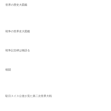
世界の歴史大図鑑
戦争の世界史大図鑑
戦争記念碑は物語る
暗闘
駐日スイス公使が見た第二次世界大戦